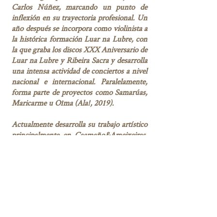
Carlos Núñez, marcando un punto de
inflexión en su trayectoria profesional. Un
año después se incorpora como violinista a
la histórica formación Luar na Lubre, con
la que graba los discos XXX Aniversario de
Luar na Lubre y Ribeira Sacra y desarrolla
una intensa actividad de conciertos a nivel
nacional e internacional. Paralelamente,
forma parte de proyectos como Samarúas,
Maricarme u Oîma (Ala!, 2019).
Actualmente desarrolla su trabajo artístico
principalmente en Caamaño&Ameixeiras,
mientras colabora en numerosos proyectos
como violinista o cantante, como Barullo,
de Baiuca, De Ronda, de Mondra o la
banda Ingrávida, con Mercedes Peón.